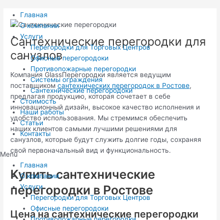
Главная
О компании
Услуги
Сантехнические перегородки для
Перегородки для Торговых Центров
санузлов
Офисные перегородоки
Противопожарные перегородки
Компания GlassПерегородки является ведущим
Системы ограждения
поставщиком
сантехнических перегородок в Ростове
,
Сантехнические перегородоки
предлагая продукцию, которая сочетает в себе
Стоимость
инновационный дизайн, высокое качество исполнения и
Наши работы
удобство использования. Мы стремимся обеспечить
Статьи
наших клиентов самыми лучшими решениями для
Контакты
санузлов, которые будут служить долгие годы, сохраняя
свой первоначальный вид и функциональность.
Menu
Главная
Купить сантехнические
О компании
перегородки в Ростове
Услуги
Перегородки для Торговых Центров
Офисные перегородоки
Цена на сантехнические перегородки
Противопожарные перегородки