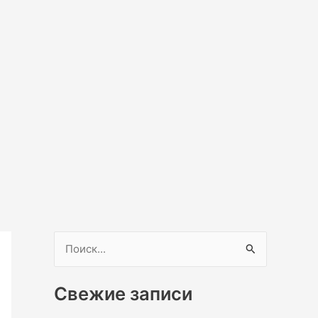
П
о
Свежие записи
и
с