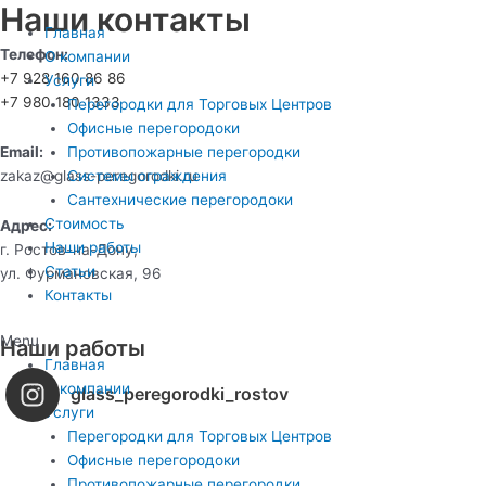
Наши контакты
Главная
Телефон:
О компании
+7 928 160 86 86
Услуги
+7 980 180 1333
Перегородки для Торговых Центров
Офисные перегородоки
Email:
Противопожарные перегородки
zakaz@glass-peregorodki.ru
Системы ограждения
Сантехнические перегородоки
Стоимость
Адрес:
Наши работы
г. Ростов-на-Дону,
Статьи
ул. Фурмановская, 96
Контакты
Menu
Наши работы
Главная
О компании
glass_peregorodki_rostov
Услуги
Перегородки для Торговых Центров
Офисные перегородоки
Противопожарные перегородки