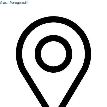
Перейти
Glass-Peregorodki
к
содержимому